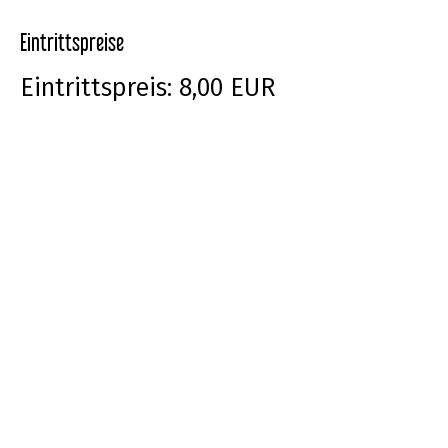
Eintrittspreise
Eintrittspreis: 8,00 EUR
Kinder bis 16 Jahre
haben freien Eintritt
Schulklassen haben
freien Eintritt
Dauerkarte: 20,00 EUR